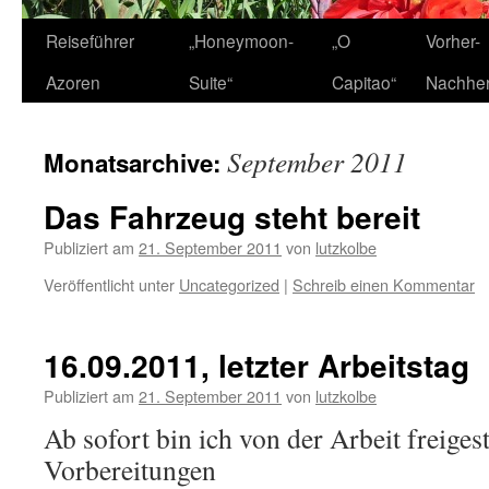
Zum
Reiseführer
„Honeymoon-
„O
Vorher-
Inhalt
Azoren
Suite“
Capitao“
Nachhe
springen
September 2011
Monatsarchive:
Das Fahrzeug steht bereit
Publiziert am
21. September 2011
von
lutzkolbe
Veröffentlicht unter
Uncategorized
|
Schreib einen Kommentar
16.09.2011, letzter Arbeitstag
Publiziert am
21. September 2011
von
lutzkolbe
Ab sofort bin ich von der Arbeit freiges
Vorbereitungen