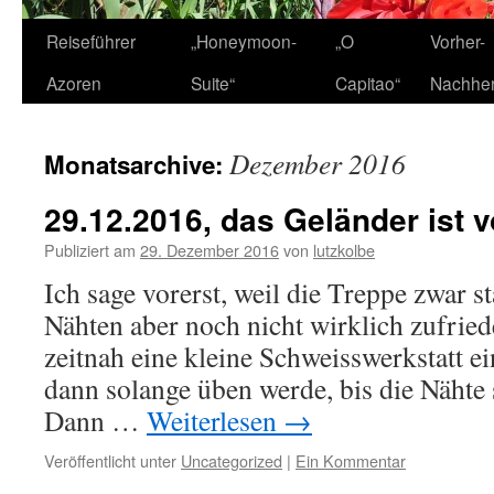
Zum
Reiseführer
„Honeymoon-
„O
Vorher-
Inhalt
Azoren
Suite“
Capitao“
Nachhe
springen
Dezember 2016
Monatsarchive:
29.12.2016, das Geländer ist vo
Publiziert am
29. Dezember 2016
von
lutzkolbe
Ich sage vorerst, weil die Treppe zwar st
Nähten aber noch nicht wirklich zufried
zeitnah eine kleine Schweisswerkstatt ei
dann solange üben werde, bis die Nähte
Dann …
Weiterlesen
→
Veröffentlicht unter
Uncategorized
|
Ein Kommentar