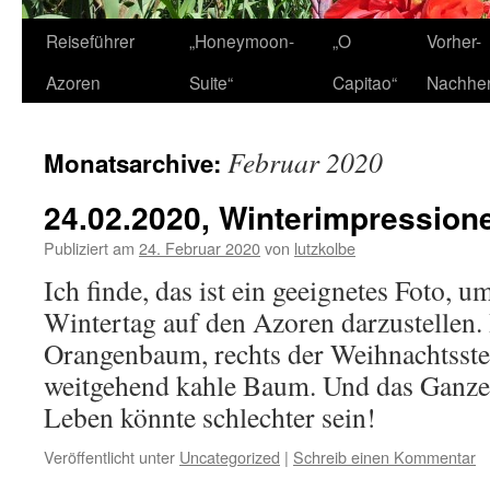
Zum
Reiseführer
„Honeymoon-
„O
Vorher-
Inhalt
Azoren
Suite“
Capitao“
Nachhe
springen
Februar 2020
Monatsarchive:
24.02.2020, Winterimpression
Publiziert am
24. Februar 2020
von
lutzkolbe
Ich finde, das ist ein geeignetes Foto, 
Wintertag auf den Azoren darzustellen.
Orangenbaum, rechts der Weihnachtsster
weitgehend kahle Baum. Und das Ganze
Leben könnte schlechter sein!
Veröffentlicht unter
Uncategorized
|
Schreib einen Kommentar