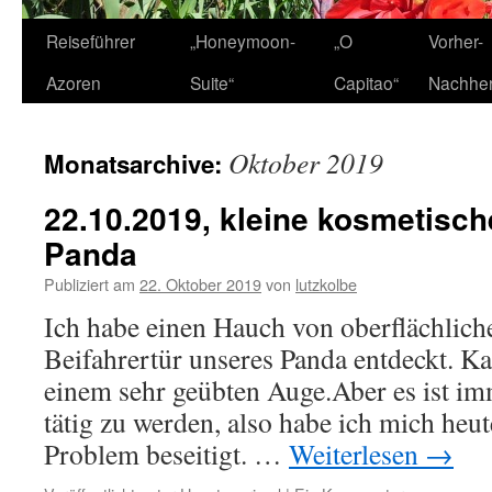
Zum
Reiseführer
„Honeymoon-
„O
Vorher-
Inhalt
Azoren
Suite“
Capitao“
Nachhe
springen
Oktober 2019
Monatsarchive:
22.10.2019, kleine kosmetisc
Panda
Publiziert am
22. Oktober 2019
von
lutzkolbe
Ich habe einen Hauch von oberflächlich
Beifahrertür unseres Panda entdeckt. K
einem sehr geübten Auge.Aber es ist imm
tätig zu werden, also habe ich mich heu
Problem beseitigt. …
Weiterlesen
→