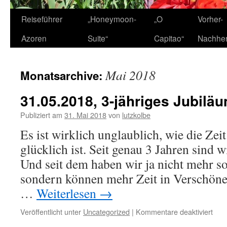
Zum
Reiseführer
„Honeymoon-
„O
Vorher-
Inhalt
Azoren
Suite“
Capitao“
Nachhe
springen
Mai 2018
Monatsarchive:
31.05.2018, 3-jähriges Jubiläu
Publiziert am
31. Mai 2018
von
lutzkolbe
Es ist wirklich unglaublich, wie die Zei
glücklich ist. Seit genau 3 Jahren sind 
Und seit dem haben wir ja nicht mehr so
sondern können mehr Zeit in Verschöne
…
Weiterlesen
→
für
Veröffentlicht unter
Uncategorized
|
Kommentare deaktiviert
31.0