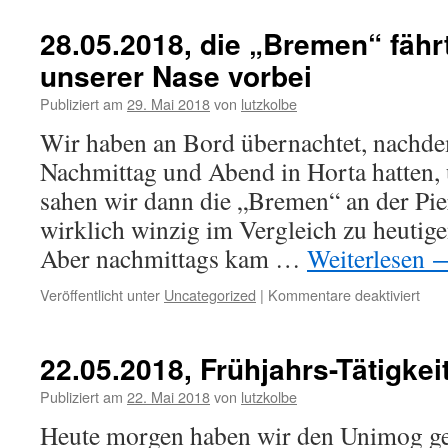
3-
jähr
28.05.2018, die „Bremen“ fährt
Jubi
unserer Nase vorbei
Publiziert am
29. Mai 2018
von
lutzkolbe
Wir haben an Bord übernachtet, nachde
Nachmittag und Abend in Horta hatten,
sahen wir dann die „Bremen“ an der Pier 
wirklich winzig im Vergleich zu heutige
Aber nachmittags kam …
Weiterlesen
für
Veröffentlicht unter
Uncategorized
|
Kommentare deaktiviert
28.0
die
„Br
22.05.2018, Frühjahrs-Tätigkei
fährt
dire
Publiziert am
22. Mai 2018
von
lutzkolbe
vor
Heute morgen haben wir den Unimog ges
unse