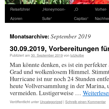
Zum
Reiseführer
„Honeymoon-
„O
Vorher-
Inhalt
Azoren
Suite“
Capitao“
Nachhe
springen
September 2019
Monatsarchive:
30.09.2019, Vorbereitungen fü
Publiziert am
30. September 2019
von
lutzkolbe
Man könnte denken, es ist ein perfekte
Grad und wolkenlosem Himmel. Stimmt 
Hurricane ist nur noch 24 Stunden entfe
heute Vollversammlung in der Marina, 
vermeiden. Lustigerweise …
Weiterles
Veröffentlicht unter
Uncategorized
|
Schreib einen Kommentar