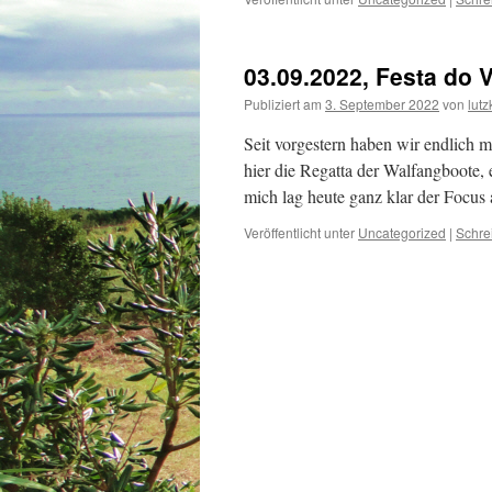
03.09.2022, Festa do 
Publiziert am
3. September 2022
von
lutz
Seit vorgestern haben wir endlich m
hier die Regatta der Walfangboote,
mich lag heute ganz klar der Focu
Veröffentlicht unter
Uncategorized
|
Schre