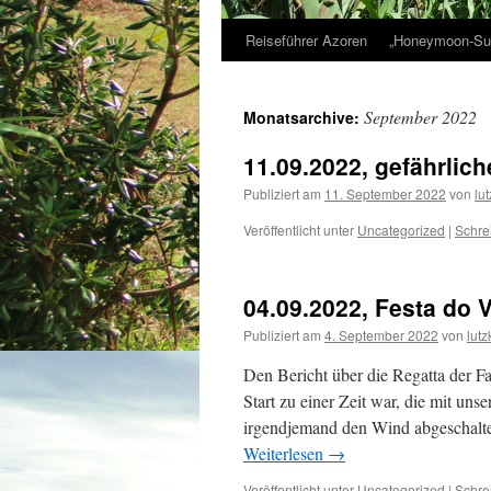
Reiseführer Azoren
„Honeymoon-Sui
Zum
Inhalt
September 2022
Monatsarchive:
springen
11.09.2022, gefährlic
Publiziert am
11. September 2022
von
lu
Veröffentlicht unter
Uncategorized
|
Schre
04.09.2022, Festa do 
Publiziert am
4. September 2022
von
lutz
Den Bericht über die Regatta der Fah
Start zu einer Zeit war, die mit uns
irgendjemand den Wind abgeschalte
Weiterlesen
→
Veröffentlicht unter
Uncategorized
|
Schre