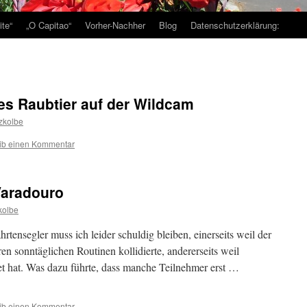
te“
„O Capitao“
Vorher-Nachher
Blog
Datenschutzerklärung:
hes Raubtier auf der Wildcam
tzkolbe
ib einen Kommentar
Varadouro
kolbe
rtensegler muss ich leider schuldig bleiben, einerseits weil der
eren sonntäglichen Routinen kollidierte, andererseits weil
t hat. Was dazu führte, dass manche Teilnehmer erst …
ib einen Kommentar