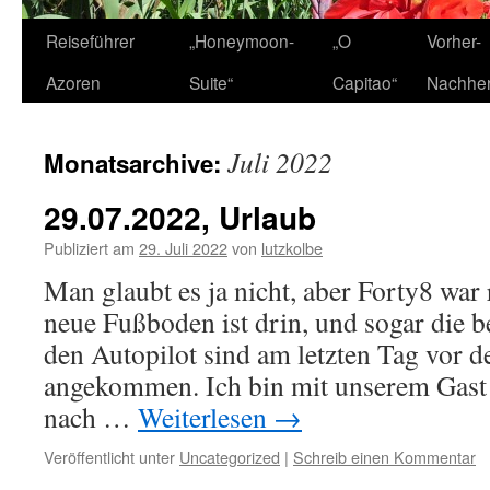
Zum
Reiseführer
„Honeymoon-
„O
Vorher-
Inhalt
Azoren
Suite“
Capitao“
Nachhe
springen
Juli 2022
Monatsarchive:
29.07.2022, Urlaub
Publiziert am
29. Juli 2022
von
lutzkolbe
Man glaubt es ja nicht, aber Forty8 war r
neue Fußboden ist drin, und sogar die b
den Autopilot sind am letzten Tag vor 
angekommen. Ich bin mit unserem Gast C
nach …
Weiterlesen
→
Veröffentlicht unter
Uncategorized
|
Schreib einen Kommentar