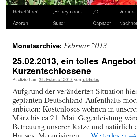
Zum
Reiseführer
„Honeymoon-
„O
Vorher-
Inhalt
Azoren
Suite“
Capitao“
Nachhe
springen
Februar 2013
Monatsarchive:
25.02.2013, ein tolles Angebot
Kurzentschlossene
Publiziert am
25. Februar 2013
von
lutzkolbe
Aufgrund der veränderten Situation hi
geplanten Deutschland-Aufenthalts möch
anbieten: Kostenloses wohnen in unse
März bis ca 21. Mai. Gegenleistung wäre
Betreuung unserer Katze und natürlich 
Hauses. Motorisieren …
Weiterlesen
→