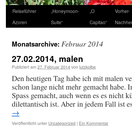
Zum
Reiseführer
„Honeymoon-
„O
Vorher-
Inhalt
Azoren
Suite“
Capitao“
Nachhe
springen
Februar 2014
Monatsarchive:
27.02.2014, malen
Publiziert am
27. Februar 2014
von
lutzkolbe
Den heutigen Tag habe ich mit malen ver
schon lange nicht mehr gemacht habe. In
Spass gemacht, auch wenn es es nicht kü
dilettantisch ist. Aber in jedem Fall ist
→
Veröffentlicht unter
Uncategorized
|
Ein Kommentar