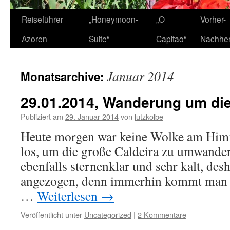
Zum
Reiseführer
„Honeymoon-
„O
Vorher-
Inhalt
Azoren
Suite“
Capitao“
Nachhe
springen
Januar 2014
Monatsarchive:
29.01.2014, Wanderung um die
Publiziert am
29. Januar 2014
von
lutzkolbe
Heute morgen war keine Wolke am Himme
los, um die große Caldeira zu umwande
ebenfalls sternenklar und sehr kalt, des
angezogen, denn immerhin kommt man 
…
Weiterlesen
→
Veröffentlicht unter
Uncategorized
|
2 Kommentare