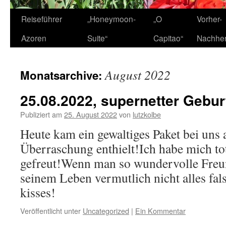
Zum
Reiseführer
„Honeymoon-
„O
Vorher-
Inhalt
Azoren
Suite“
Capitao“
Nachhe
springen
August 2022
Monatsarchive:
25.08.2022, supernetter Gebu
Publiziert am
25. August 2022
von
lutzkolbe
Heute kam ein gewaltiges Paket bei uns a
Überraschung enthielt!Ich habe mich to
gefreut!Wenn man so wundervolle Freun
seinem Leben vermutlich nicht alles fa
kisses!
Veröffentlicht unter
Uncategorized
|
Ein Kommentar