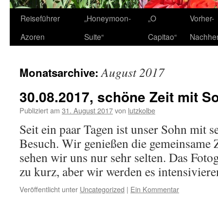
Zum
Reiseführer
„Honeymoon-
„O
Vorher-
Inhalt
Azoren
Suite“
Capitao“
Nachhe
springen
August 2017
Monatsarchive:
30.08.2017, schöne Zeit mit S
Publiziert am
31. August 2017
von
lutzkolbe
Seit ein paar Tagen ist unser Sohn mit s
Besuch. Wir genießen die gemeinsame Ze
sehen wir uns nur sehr selten. Das Fotog
zu kurz, aber wir werden es intensiviere
Veröffentlicht unter
Uncategorized
|
Ein Kommentar