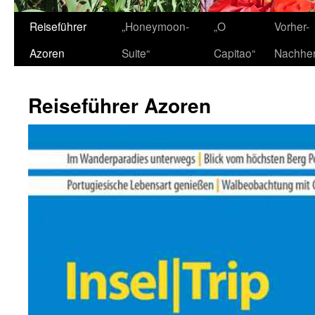
Zum
Reiseführer
„Honeymoon-
„O
Vorher-
Inhalt
Azoren
Suite“
Capitao“
Nachhe
springen
Reiseführer Azoren