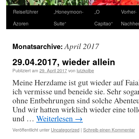
Zum
Reiseführer
„Honeymoon-
„O
Vorher-
Inhalt
Azoren
Suite“
Capitao“
Nachhe
springen
April 2017
Monatsarchive:
29.04.2017, wieder allein
Publiziert am
29. April 2017
von
lutzkolbe
Meine Herzdame ist gut wieder auf Fai
ich vermisse und beneide sie. Sehr sogar
ohne Entbehrungen sind solche Abenteue
Und wir hatten wirklich wieder eine toll
und …
Weiterlesen
→
Veröffentlicht unter
Uncategorized
|
Schreib einen Kommentar