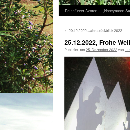
Reiseführer Azoren
„Honeymoon-Sui
Zum
Inhalt
←
20.12.2022, Jahresrückblick 2022
springen
25.12.2022, Frohe We
Publiziert am
25. Dezember 2022
von
lut