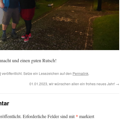
hnacht und einen guten Rutsch!
d
veröffentlicht. Setze ein Lesezeichen auf den
Permalink
.
01.01.2023, wir wünschen allen ein frohes neues Jahr!
→
tar
*
öffentlicht.
Erforderliche Felder sind mit
markiert