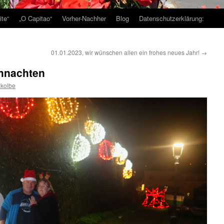
te“
„O Capitao“
Vorher-Nachher
Blog
Datenschutzerklärung:
01.01.2023, wir wünschen allen ein frohes neues Jahr!
→
ihnachten
zkolbe