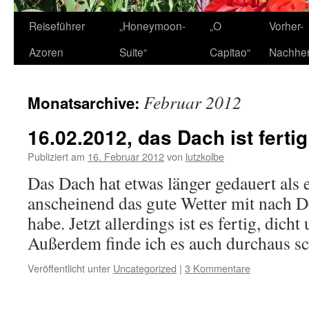
Zum
Reiseführer
„Honeymoon-
„O
Vorher-
Inhalt
Azoren
Suite“
Capitao“
Nachhe
springen
Februar 2012
Monatsarchive:
16.02.2012, das Dach ist fertig
Publiziert am
16. Februar 2012
von
lutzkolbe
Das Dach hat etwas länger gedauert als e
anscheinend das gute Wetter mit nach
habe. Jetzt allerdings ist es fertig, dich
Außerdem finde ich es auch durchaus s
Veröffentlicht unter
Uncategorized
|
3 Kommentare