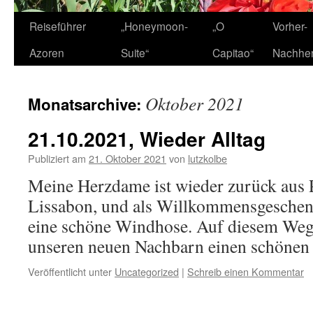
Zum
Reiseführer
„Honeymoon-
„O
Vorher-
Inhalt
Azoren
Suite“
Capitao“
Nachhe
springen
Oktober 2021
Monatsarchive:
21.10.2021, Wieder Alltag
Publiziert am
21. Oktober 2021
von
lutzkolbe
Meine Herzdame ist wieder zurück aus P
Lissabon, und als Willkommensgeschenk
eine schöne Windhose. Auf diesem We
unseren neuen Nachbarn einen schönen 
Veröffentlicht unter
Uncategorized
|
Schreib einen Kommentar