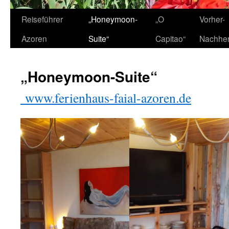
Zum
Reiseführer
„Honeymoon-
„O
Vorher-
Inhalt
Azoren
Suite“
Capitao“
Nachhe
springen
„Honeymoon-Suite“
www.ferienhaus-faial-azoren.de