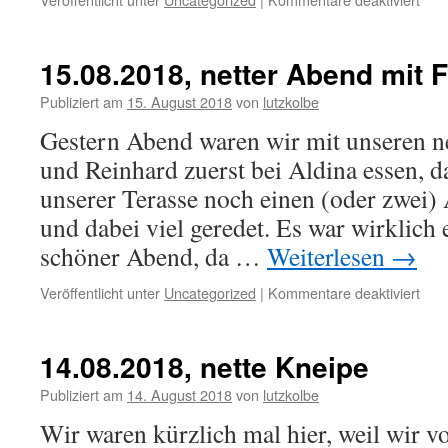
16.0
Pira
15.08.2018, netter Abend mit 
Publiziert am
15. August 2018
von
lutzkolbe
Gestern Abend waren wir mit unseren 
und Reinhard zuerst bei Aldina essen, 
unserer Terasse noch einen (oder zwei)
und dabei viel geredet. Es war wirklich 
schöner Abend, da …
Weiterlesen
→
für
Veröffentlicht unter
Uncategorized
|
Kommentare deaktiviert
15.0
nett
Abe
14.08.2018, nette Kneipe
mit
Fre
Publiziert am
14. August 2018
von
lutzkolbe
Wir waren kürzlich mal hier, weil wir 