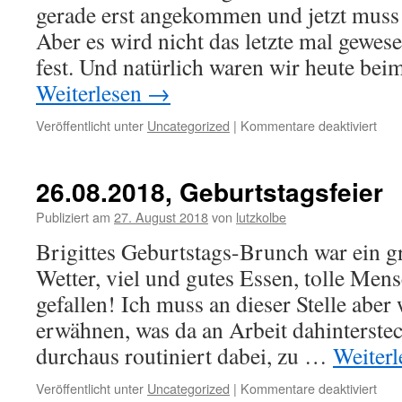
gerade erst angekommen und jetzt muss 
Aber es wird nicht das letzte mal gewesen
fest. Und natürlich waren wir heute be
Weiterlesen
→
für
Veröffentlicht unter
Uncategorized
|
Kommentare deaktiviert
27.0
Rita
letzt
26.08.2018, Geburtstagsfeier
Tag
Publiziert am
27. August 2018
von
lutzkolbe
Brigittes Geburtstags-Brunch war ein g
Wetter, viel und gutes Essen, tolle Mens
gefallen! Ich muss an dieser Stelle aber
erwähnen, was da an Arbeit dahinterstec
durchaus routiniert dabei, zu …
Weiter
für
Veröffentlicht unter
Uncategorized
|
Kommentare deaktiviert