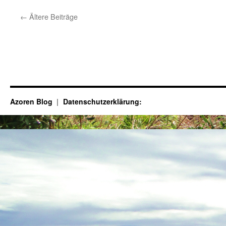
13.0
bald
←
Ältere Beiträge
hab
wir
ein
neu
Aut
Azoren Blog
Datenschutzerklärung: