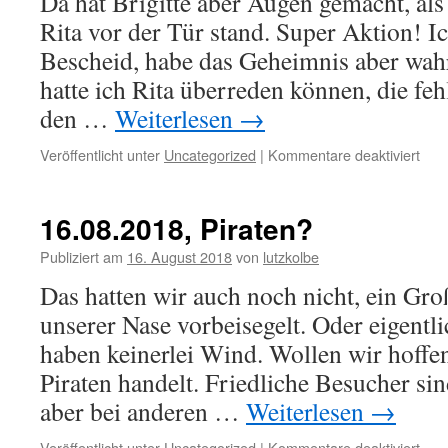
Da hat Brigitte aber Augen gemacht, als
Rita vor der Tür stand. Super Aktion! I
Bescheid, habe das Geheimnis aber wa
hatte ich Rita überreden können, die feh
den …
Weiterlesen
→
für
Veröffentlicht unter
Uncategorized
|
Kommentare deaktiviert
24.0
Übe
zu
16.08.2018, Piraten?
Brigi
Gebu
Publiziert am
16. August 2018
von
lutzkolbe
Das hatten wir auch noch nicht, ein Groß
unserer Nase vorbeisegelt. Oder eigentl
haben keinerlei Wind. Wollen wir hoffen
Piraten handelt. Friedliche Besucher s
aber bei anderen …
Weiterlesen
→
für
Veröffentlicht unter
Uncategorized
|
Kommentare deaktiviert