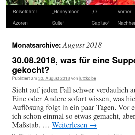
Zum
Reiseführer
„Honeymoon-
„O
Vorher-
Inhalt
Azoren
Suite“
Capitao“
Nachhe
springen
August 2018
Monatsarchive:
30.08.2018, was für eine Supp
gekocht?
Publiziert am
30. August 2018
von
lutzkolbe
Sieht auf jeden Fall schwer verdaulich 
Eine oder Andere sofort wissen, was hier
Auflösung folgt in ein paar Tagen. Vor 
ich schon einmal so etwas gemacht, aber
Maßstab. …
Weiterlesen
→