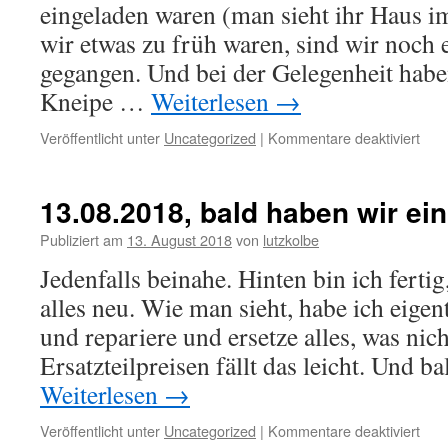
eingeladen waren (man sieht ihr Haus im
wir etwas zu früh waren, sind wir noch 
gegangen. Und bei der Gelegenheit habe
Kneipe …
Weiterlesen
→
für
Veröffentlicht unter
Uncategorized
|
Kommentare deaktiviert
14.0
nett
Kne
13.08.2018, bald haben wir ei
Publiziert am
13. August 2018
von
lutzkolbe
Jedenfalls beinahe. Hinten bin ich fertig
alles neu. Wie man sieht, habe ich eigen
und repariere und ersetze alles, was nich
Ersatzteilpreisen fällt das leicht. Und 
Weiterlesen
→
für
Veröffentlicht unter
Uncategorized
|
Kommentare deaktiviert