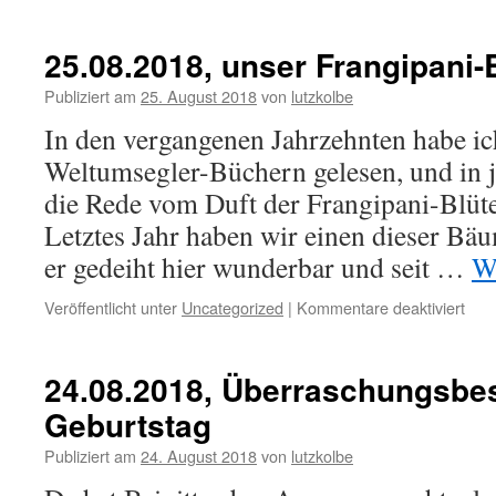
26.0
Gebu
25.08.2018, unser Frangipani-
Publiziert am
25. August 2018
von
lutzkolbe
In den vergangenen Jahrzehnten habe i
Weltumsegler-Büchern gelesen, und in 
die Rede vom Duft der Frangipani-Blüte
Letztes Jahr haben wir einen dieser Bäu
er gedeiht hier wunderbar und seit …
W
für
Veröffentlicht unter
Uncategorized
|
Kommentare deaktiviert
25.0
unse
Fran
24.08.2018, Überraschungsbes
Bau
Geburtstag
blüh
Publiziert am
24. August 2018
von
lutzkolbe